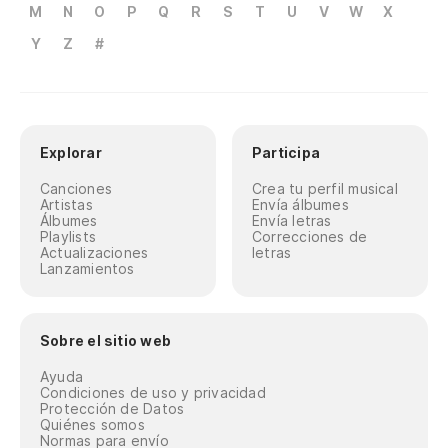
M
N
O
P
Q
R
S
T
U
V
W
X
Y
Z
#
Explorar
Participa
Canciones
Crea tu perfil musical
Artistas
Envía álbumes
Álbumes
Envía letras
Playlists
Correcciones de
Actualizaciones
letras
Lanzamientos
Sobre el sitio web
Ayuda
Condiciones de uso y privacidad
Protección de Datos
Quiénes somos
Normas para envío