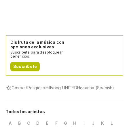
Disfruta de la música con
opciones exclusivas
Suscríbete para desbloquear
beneficios.
Suscríbete
Gospel/Religioso
Hillsong UNITED
Hosanna (Spanish)
Todos los artistas
A
B
C
D
E
F
G
H
I
J
K
L