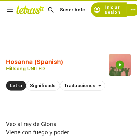
Iniciar
Suscríbete
sesión
Copiar fragmento
Copiar toda la letra
Hosanna (Spanish)
Practicar la pronunciación de
Hillsong UNITED
Comentar sobre este fragmento
Letra
Significado
Traducciones
Veo al rey de Gloria
Viene con fuego y poder