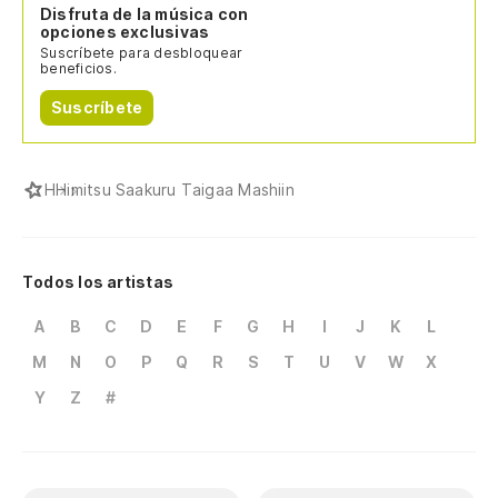
Disfruta de la música con
opciones exclusivas
Suscríbete para desbloquear
beneficios.
Suscríbete
H
Himitsu Saakuru Taigaa Mashiin
Todos los artistas
A
B
C
D
E
F
G
H
I
J
K
L
M
N
O
P
Q
R
S
T
U
V
W
X
Y
Z
#