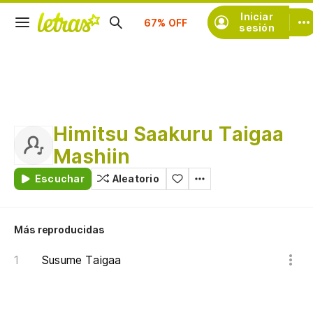
Suscríbete
Iniciar
sesión
Himitsu Saakuru Taigaa
Mashiin
Escuchar
Aleatorio
Más reproducidas
Susume Taigaa