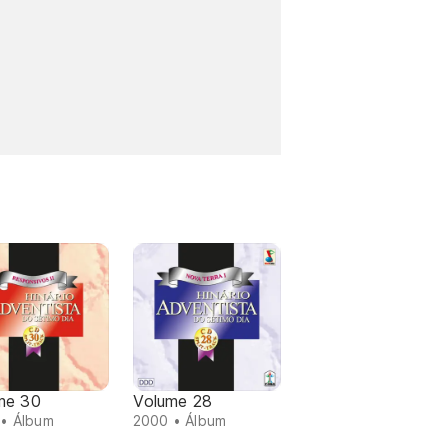
me 30
Volume 28
• Álbum
2000 • Álbum