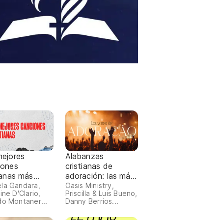
mejores
Alabanzas
iones
cristianas de
ianas más
adoración: las más
chadas 2024
escuchadas 2026
la Gandara,
Oasis Ministry,
ine D'Clario,
Priscilla & Luis Bueno,
do Montaner...
Danny Berrios...