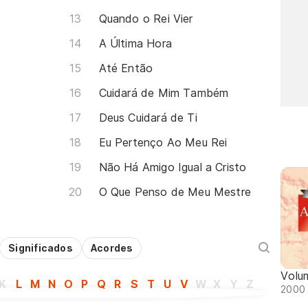
Quando o Rei Vier
A Última Hora
Até Então
Cuidará de Mim Também
Deus Cuidará de Ti
Eu Pertenço Ao Meu Rei
Não Há Amigo Igual a Cristo
O Que Penso de Meu Mestre
Significados
Acordes
Volu
K
L
M
N
O
P
Q
R
S
T
U
V
W
X
Y
Z
2000 