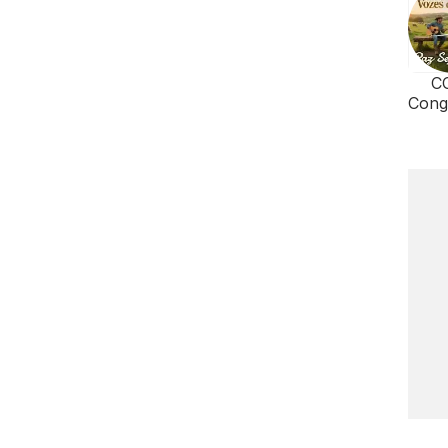
C
Cong
o Cr
Br