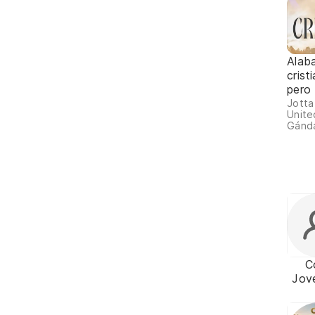
Alab
crist
pero
Jotta
Unite
Gánda
C
Jov