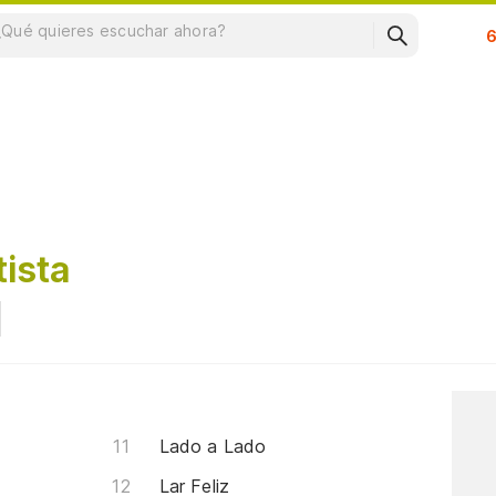
Su
ista
Lado a Lado
Lar Feliz