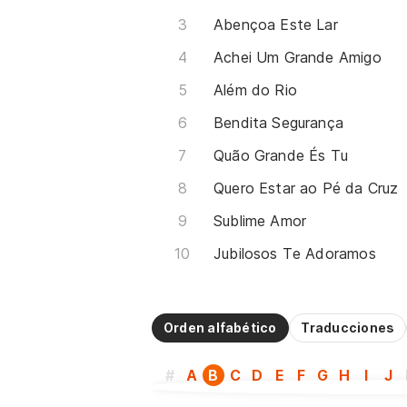
Abençoa Este Lar
Achei Um Grande Amigo
Além do Rio
Bendita Segurança
Quão Grande És Tu
Quero Estar ao Pé da Cruz
Sublime Amor
Jubilosos Te Adoramos
Orden alfabético
Traducciones
#
A
B
C
D
E
F
G
H
I
J