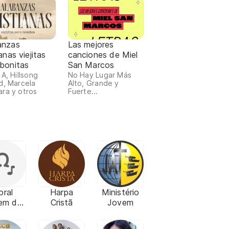
anzas
Las mejores
ianas viejitas
canciones de Miel
 bonitas
San Marcos
 A, Hillsong
No Hay Lugar Más
d, Marcela
Alto, Grande y
ra y otros
Fuerte...
oral
Harpa
Ministério
em do
Cristã
Jovem
Rio