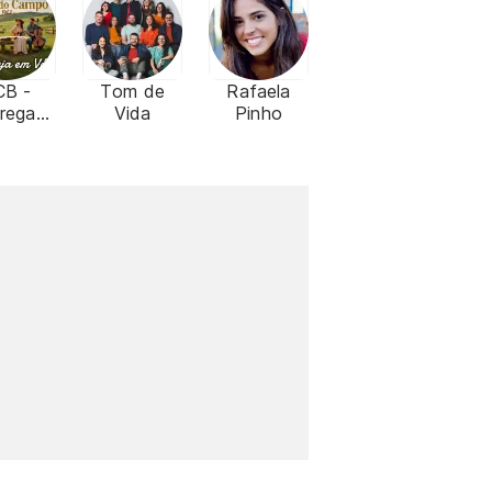
CB -
Tom de
Rafaela
regaçã
Vida
Pinho
istã no
asil