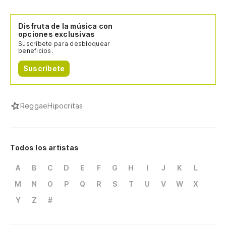
Disfruta de la música con
opciones exclusivas
Suscríbete para desbloquear
beneficios.
Suscríbete
Reggae
Hipocritas
Todos los artistas
A
B
C
D
E
F
G
H
I
J
K
L
M
N
O
P
Q
R
S
T
U
V
W
X
Y
Z
#