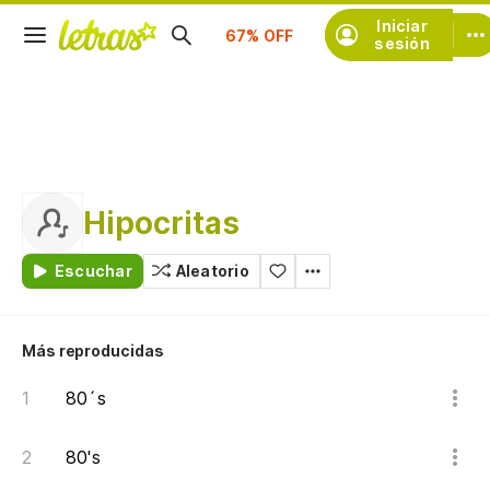
Suscríbete
Iniciar
sesión
Hipocritas
Escuchar
Aleatorio
Más reproducidas
80´s
80's