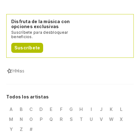
Disfruta de la música con
opciones exclusivas
Suscríbete para desbloquear
beneficios.
Suscríbete
H
Hiss
Todos los artistas
A
B
C
D
E
F
G
H
I
J
K
L
M
N
O
P
Q
R
S
T
U
V
W
X
Y
Z
#