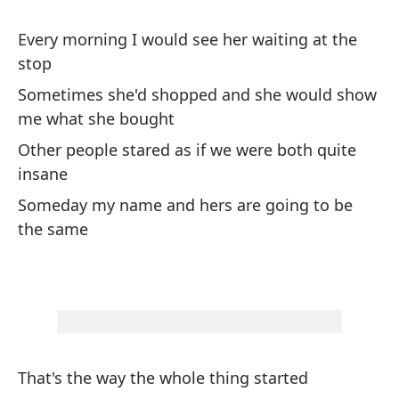
du
Every morning I would see her waiting at the
el
stop
ll
es
Sometimes she'd shopped and she would show
co
me what she bought
Ot
Other people stared as if we were both quite
es
insane
su
Someday my name and hers are going to be
hú
the same
se
es
Es
er
That's the way the whole thing started