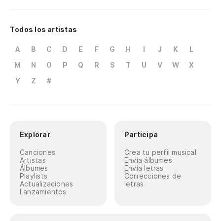
Todos los artistas
A
B
C
D
E
F
G
H
I
J
K
L
M
N
O
P
Q
R
S
T
U
V
W
X
Y
Z
#
Explorar
Participa
Canciones
Crea tu perfil musical
Artistas
Envía álbumes
Álbumes
Envía letras
Playlists
Correcciones de
Actualizaciones
letras
Lanzamientos