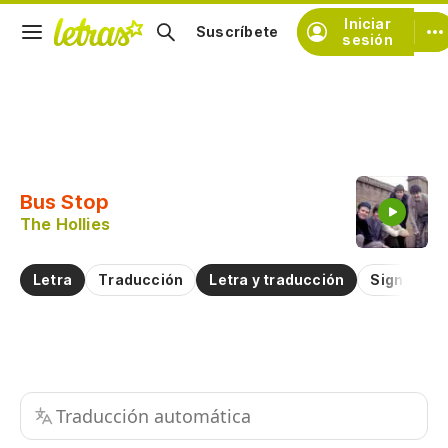
Iniciar
Suscríbete
sesión
Copiar fragmento
Copiar toda la letra
Bus Stop
Practicar la pronunciación de
The Hollies
Comentar sobre este fragmento
Letra
Traducción
Letra y traducción
Significad
Traducción automática