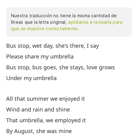
Nuestra traducción no tiene la misma cantidad de
líneas que la letra original,
ayúdanos a revisarla para
que se muestre correctamente.
Bus stop, wet day, she's there, I say
Pa
di
Please share my umbrella
au
Bus stop, bus goes, she stays, love grows
cr
Under my umbrella
di
pa
mí
All that summer we enjoyed it
pa
Wind and rain and shine
pe
That umbrella, we employed it
es
su
By August, she was mine
to