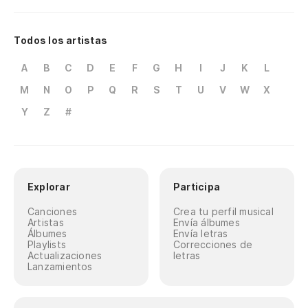
Todos los artistas
A
B
C
D
E
F
G
H
I
J
K
L
M
N
O
P
Q
R
S
T
U
V
W
X
Y
Z
#
Explorar
Participa
Canciones
Crea tu perfil musical
Artistas
Envía álbumes
Álbumes
Envía letras
Playlists
Correcciones de
Actualizaciones
letras
Lanzamientos