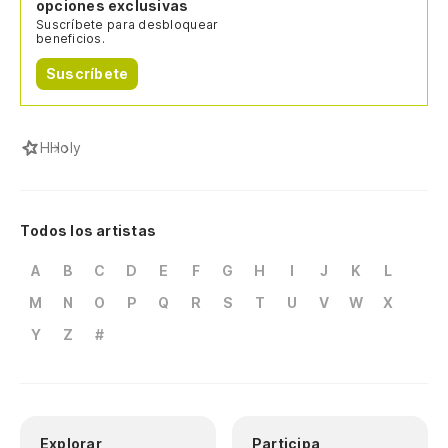
opciones exclusivas
Suscríbete para desbloquear
beneficios.
Suscríbete
H
Holy
Todos los artistas
A
B
C
D
E
F
G
H
I
J
K
L
M
N
O
P
Q
R
S
T
U
V
W
X
Y
Z
#
Explorar
Participa