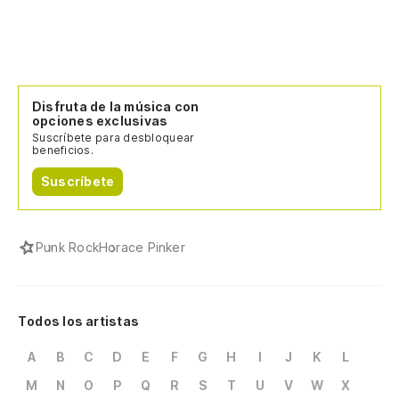
Disfruta de la música con
opciones exclusivas
Suscríbete para desbloquear
beneficios.
Suscríbete
Punk Rock
Horace Pinker
Todos los artistas
A
B
C
D
E
F
G
H
I
J
K
L
M
N
O
P
Q
R
S
T
U
V
W
X