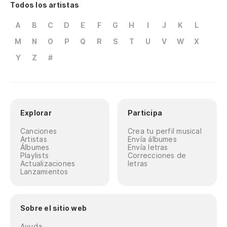
Todos los artistas
A
B
C
D
E
F
G
H
I
J
K
L
M
N
O
P
Q
R
S
T
U
V
W
X
Y
Z
#
Explorar
Participa
Canciones
Crea tu perfil musical
Artistas
Envía álbumes
Álbumes
Envía letras
Playlists
Correcciones de
Actualizaciones
letras
Lanzamientos
Sobre el sitio web
Ayuda