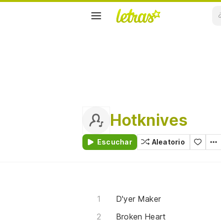
Hotknives
Escuchar
Aleatorio
D'yer Maker
Broken Heart