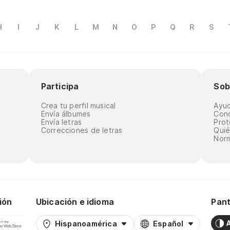
H
I
J
K
L
M
N
O
P
Q
R
S
Participa
Sob
Crea tu perfil musical
Ayu
Envía álbumes
Cond
Envía letras
Prot
Correcciones de letras
Qui
Norm
ión
Ubicación e idioma
Pant
Hispanoamérica
Español