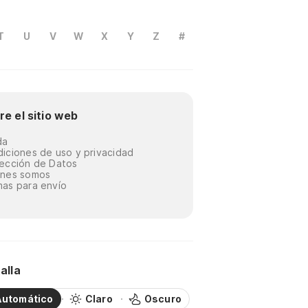
T
U
V
W
X
Y
Z
#
re el sitio web
da
iciones de uso y privacidad
ección de Datos
énes somos
as para envío
alla
Automático
Claro
Oscuro