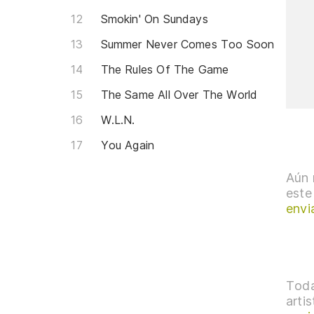
Smokin' On Sundays
Summer Never Comes Too Soon
The Rules Of The Game
The Same All Over The World
W.L.N.
You Again
Aún 
este
envi
Toda
arti