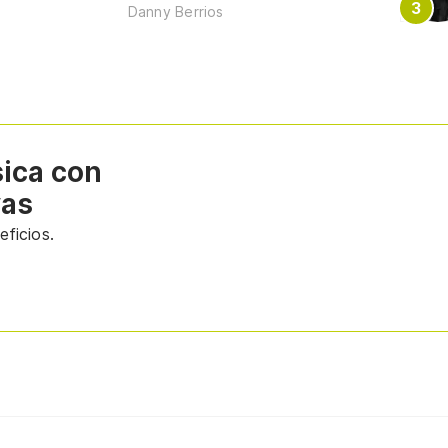
Danny Berrios
sica con
vas
ficios.