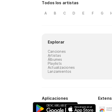
Todos los artistas
A
B
C
D
E
F
G
Explorar
Canciones
Artistas
Álbumes
Playlists
Actualizaciones
Lanzamientos
Aplicaciones
Extens