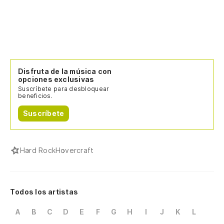
Disfruta de la música con
opciones exclusivas
Suscríbete para desbloquear
beneficios.
Suscríbete
Hard Rock
Hovercraft
Todos los artistas
A
B
C
D
E
F
G
H
I
J
K
L