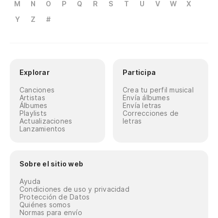
M
N
O
P
Q
R
S
T
U
V
W
X
Y
Z
#
Explorar
Participa
Canciones
Crea tu perfil musical
Artistas
Envía álbumes
Álbumes
Envía letras
Playlists
Correcciones de
Actualizaciones
letras
Lanzamientos
Sobre el sitio web
Ayuda
Condiciones de uso y privacidad
Protección de Datos
Quiénes somos
Normas para envío