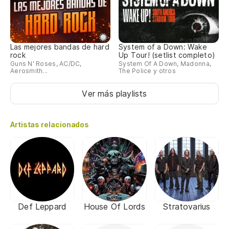
Las mejores bandas de hard
System of a Down: Wake
rock
Up Tour! (setlist completo)
Guns N' Roses, AC/DC,
System Of A Down, Madonna,
Aerosmith...
The Police y otros
Ver más playlists
Artistas relacionados
Def Leppard
House Of Lords
Stratovarius