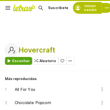
Iniciar
Suscríbete
sesión
Hovercraft
Escuchar
Aleatorio
Más reproducidas
All For You
Chocolate Popcorn