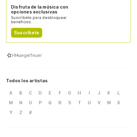
Disfruta de la música con
opciones exclusivas
Suscríbete para desbloquear
beneficios.
Suscríbete
H
Huegelfeuer
Todos los artistas
A
B
C
D
E
F
G
H
I
J
K
L
M
N
O
P
Q
R
S
T
U
V
W
X
Y
Z
#