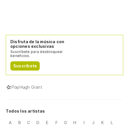
Disfruta de la música con
opciones exclusivas
Suscríbete para desbloquear
beneficios.
Suscríbete
Pop
Hugh Grant
Todos los artistas
A
B
C
D
E
F
G
H
I
J
K
L