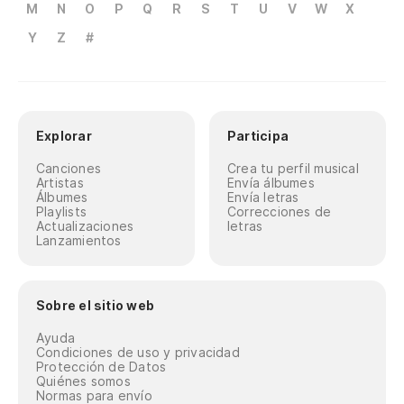
M
N
O
P
Q
R
S
T
U
V
W
X
Y
Z
#
Explorar
Participa
Canciones
Crea tu perfil musical
Artistas
Envía álbumes
Álbumes
Envía letras
Playlists
Correcciones de
Actualizaciones
letras
Lanzamientos
Sobre el sitio web
Ayuda
Condiciones de uso y privacidad
Protección de Datos
Quiénes somos
Normas para envío