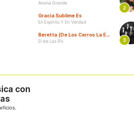
Ariana Grande
Gracia Sublime Es
En Espiritu Y En Verdad
Beretta (De Los Cerros La Escuela)
El de Las R's
sica con
vas
ficios.