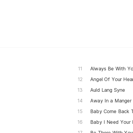
Always Be With Y
Angel Of Your Hea
Auld Lang Syne
Away In a Manger
Baby Come Back 
Baby I Need Your 
Be There With Yo