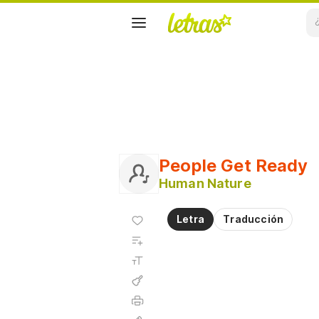
People Get Ready
Human Nature
Agregar
Letra
Traducción
a
Agregar
favoritos
a
Tamaño
playlist
de la
fuente
Acordes
Imprimir