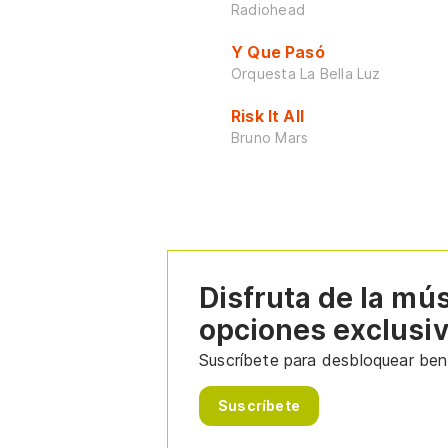
Radiohead
Y Que Pasó
Orquesta La Bella Luz
Risk It All
Bruno Mars
Disfruta de la mú
opciones exclusi
Suscríbete para desbloquear bene
Suscríbete