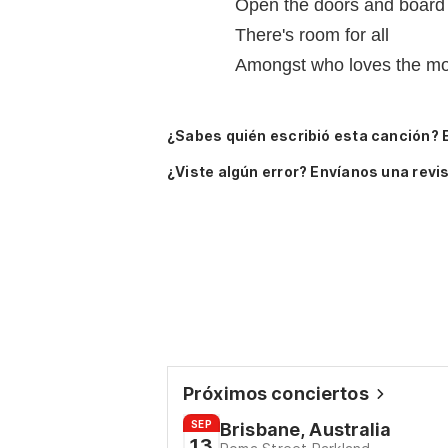
Open the doors and board
There's room for all
Amongst who loves the mo
¿Sabes quién escribió esta canción? 
¿Viste algún error? Envíanos una revis
Próximos conciertos
SEP
Brisbane, Australia
13