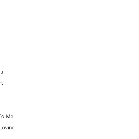
ou
rt
To Me
Loving
u