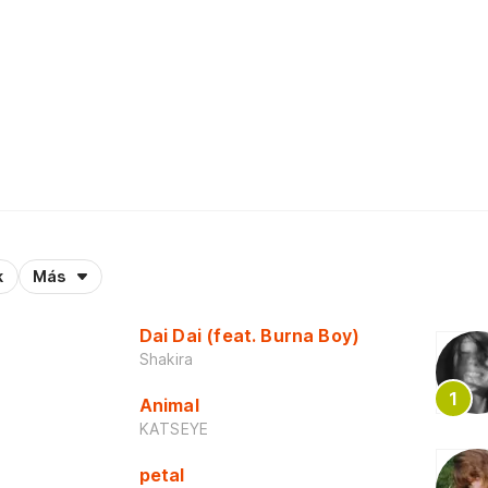
k
Más
Dai Dai (feat. Burna Boy)
Shakira
Animal
KATSEYE
petal