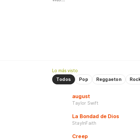
Lo más visto
Todos
Pop
Reggaeton
Roc
august
Taylor Swift
La Bondad de Dios
StayInFaith
Creep