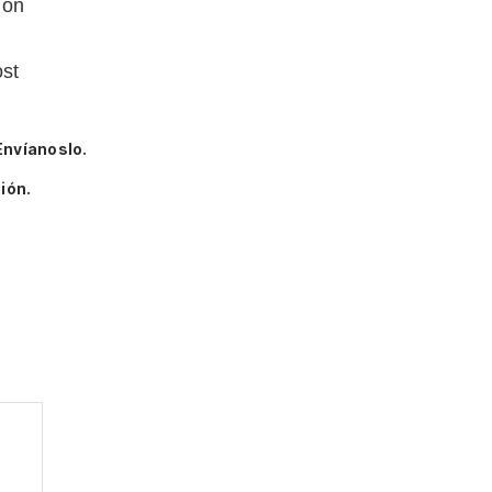
 on
st
Envíanoslo.
ión.