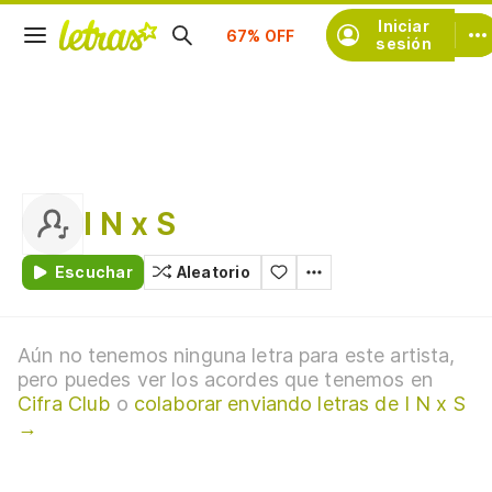
Suscríbete
Iniciar
sesión
I N x S
Escuchar
Aleatorio
Aún no tenemos ninguna letra para este artista,
pero puedes ver los acordes que tenemos en
Cifra Club
o
colaborar enviando letras de I N x S
→