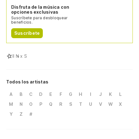
Disfruta de la música con
opciones exclusivas
Suscríbete para desbloquear
beneficios.
Suscríbete
I
I N x S
Todos los artistas
A
B
C
D
E
F
G
H
I
J
K
L
M
N
O
P
Q
R
S
T
U
V
W
X
Y
Z
#