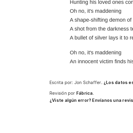
Hunting his loved ones com
Oh no, it's maddening
A shape-shifting demon of
A shot from the darkness te
A bullet of silver lays it to r
Oh no, it's maddening
An innocent victim finds hi
Escrita por: Jon Schaffer.
¿Los datos e
Revisión por
Fábrica
.
¿Viste algún error? Envíanos una revis