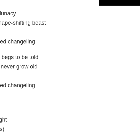
 lunacy
hape-shifting beast
med changeling
 begs to be told
l never grow old
med changeling
ght
s)