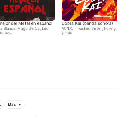
 mejor del Metal en español
Cobra Kai (banda sonora)
a Blanca, Mägo de Oz, Leo
AC/DC, Twisted Sister, Foreig
enez...
y más
k
Más