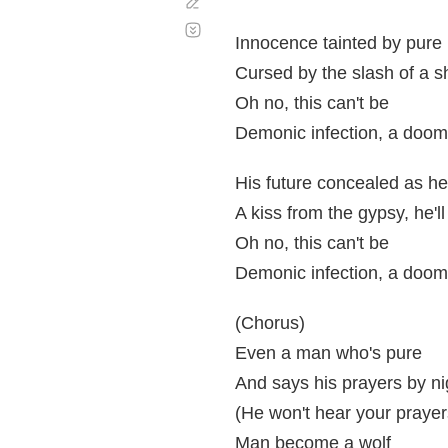
Corregir
Desplazamiento
automático
Innocence tainted by pure
Cursed by the slash of a s
Oh no, this can't be
Demonic infection, a doo
His future concealed as he
A kiss from the gypsy, he'l
Oh no, this can't be
Demonic infection, a doo
(Chorus)
Even a man who's pure
And says his prayers by ni
(He won't hear your prayer
Man become a wolf