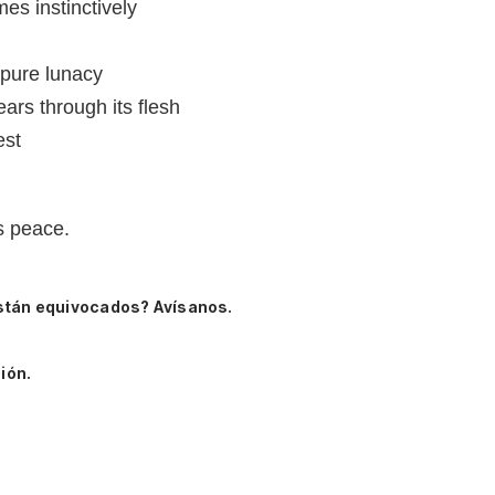
es instinctively
 pure lunacy
ars through its flesh
est
s peace.
stán equivocados? Avísanos.
ión.