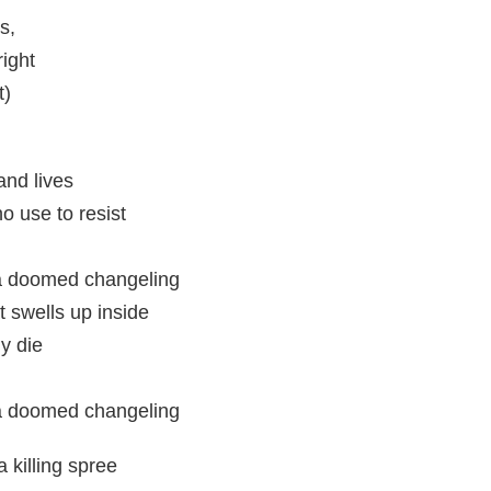
s,
ight
t)
and lives
o use to resist
 a doomed changeling
 swells up inside
ly die
 a doomed changeling
killing spree