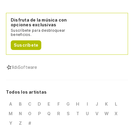
Disfruta de la música con
opciones exclusivas
Suscríbete para desbloquear
beneficios.
Suscríbete
I
Id Software
Todos los artistas
A
B
C
D
E
F
G
H
I
J
K
L
M
N
O
P
Q
R
S
T
U
V
W
X
Y
Z
#