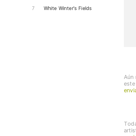
White Winter's Fields
Aún 
este
envi
Toda
arti