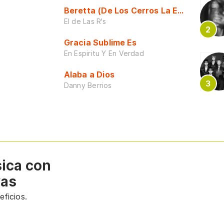
Beretta (De Los Cerros La Escuela)
El de Las R's
Gracia Sublime Es
En Espiritu Y En Verdad
Alaba a Dios
Danny Berrios
sica con
vas
ficios.