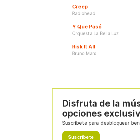
Creep
Radiohead
Y Que Pasó
Orquesta La Bella Luz
Risk It All
Bruno Mars
Disfruta de la mú
opciones exclusi
Suscríbete para desbloquear bene
Suscríbete