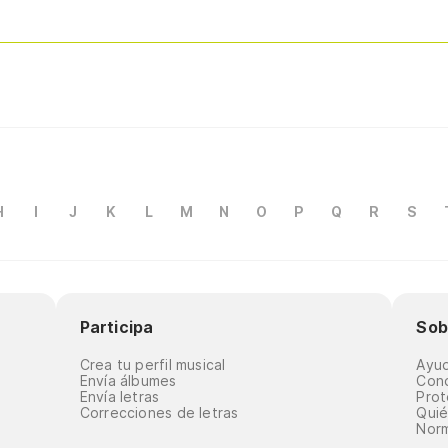
H
I
J
K
L
M
N
O
P
Q
R
S
Participa
Sob
Crea tu perfil musical
Ayu
Envía álbumes
Cond
Envía letras
Prot
Correcciones de letras
Qui
Norm