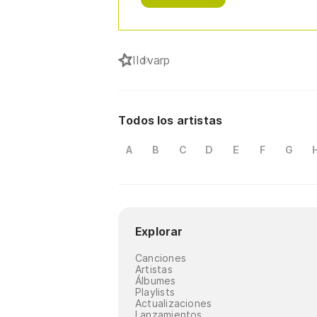
I
Idvarp
Todos los artistas
A
B
C
D
E
F
G
Explorar
Canciones
Artistas
Álbumes
Playlists
Actualizaciones
Lanzamientos