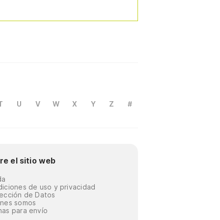
T
U
V
W
X
Y
Z
#
re el sitio web
da
iciones de uso y privacidad
ección de Datos
énes somos
as para envío