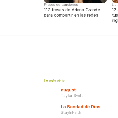
Frases de canciones
Lis
117 frases de Ariana Grande
12
para compartir en las redes
tus
ing
Lo más visto
august
Taylor Swift
La Bondad de Dios
StayInFaith