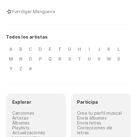
Forró
Igor Mangueira
Todos los artistas
A
B
C
D
E
F
G
H
I
J
K
L
M
N
O
P
Q
R
S
T
U
V
W
X
Y
Z
#
Explorar
Participa
Canciones
Crea tu perfil musical
Artistas
Envía álbumes
Álbumes
Envía letras
Playlists
Correcciones de
Actualizaciones
letras