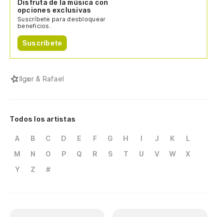
Disfruta de la música con
opciones exclusivas
Suscríbete para desbloquear
beneficios.
Suscríbete
I
Igor & Rafael
Todos los artistas
A
B
C
D
E
F
G
H
I
J
K
L
M
N
O
P
Q
R
S
T
U
V
W
X
Y
Z
#