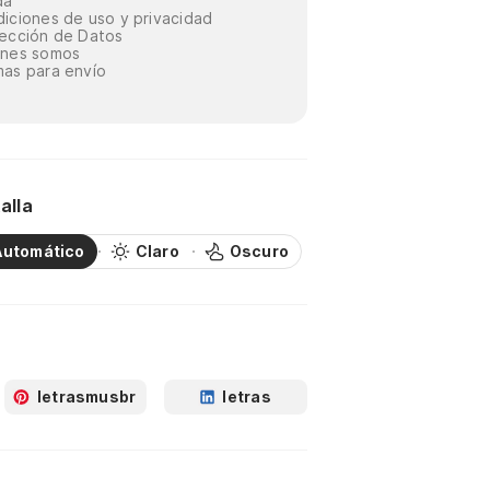
da
iciones de uso y privacidad
ección de Datos
énes somos
as para envío
alla
Automático
Claro
Oscuro
letrasmusbr
letras