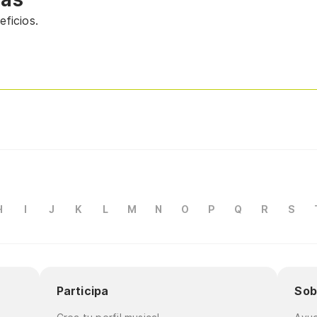
ficios.
H
I
J
K
L
M
N
O
P
Q
R
S
Participa
Sob