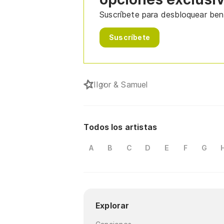
Suscríbete para desbloquear bene
Suscríbete
I
Igor & Samuel
Todos los artistas
A
B
C
D
E
F
G
Explorar