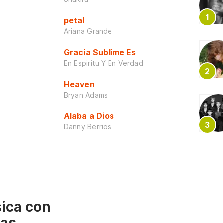
petal
Ariana Grande
Gracia Sublime Es
En Espiritu Y En Verdad
Heaven
Bryan Adams
Alaba a Dios
Danny Berrios
sica con
vas