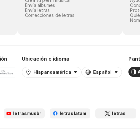
Crea tu perfil musical
Ayu
Envía álbumes
Cond
Envía letras
Prot
Correcciones de letras
Qui
Norm
ión
Ubicación e idioma
Pant
Hispanoamérica
Español
letrasmusbr
letraslatam
letras