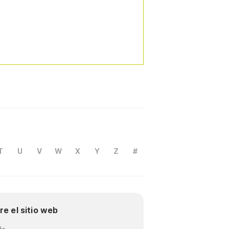
T
U
V
W
X
Y
Z
#
re el sitio web