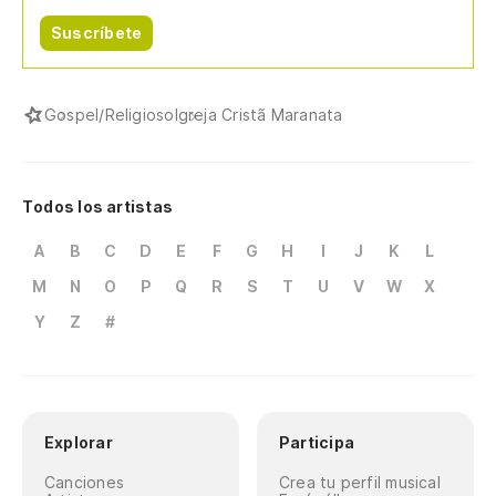
Suscríbete
Gospel/Religioso
Igreja Cristã Maranata
Todos los artistas
A
B
C
D
E
F
G
H
I
J
K
L
M
N
O
P
Q
R
S
T
U
V
W
X
Y
Z
#
Explorar
Participa
Canciones
Crea tu perfil musical