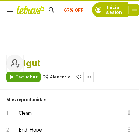
Suscríbete
Iniciar
sesión
Igut
Escuchar
Aleatorio
Más reproducidas
Clean
End Hope