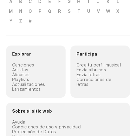
A
B
C
D
E
F
G
H
I
J
K
L
M
N
O
P
Q
R
S
T
U
V
W
X
Y
Z
#
Explorar
Participa
Canciones
Crea tu perfil musical
Artistas
Envía álbumes
Álbumes
Envía letras
Playlists
Correcciones de
Actualizaciones
letras
Lanzamientos
Sobre el sitio web
Ayuda
Condiciones de uso y privacidad
Protección de Datos