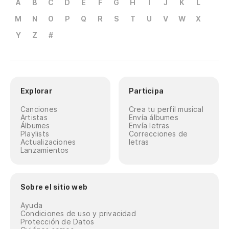
A
B
C
D
E
F
G
H
I
J
K
L
M
N
O
P
Q
R
S
T
U
V
W
X
Y
Z
#
Explorar
Participa
Canciones
Crea tu perfil musical
Artistas
Envía álbumes
Álbumes
Envía letras
Playlists
Correcciones de
Actualizaciones
letras
Lanzamientos
Sobre el sitio web
Ayuda
Condiciones de uso y privacidad
Protección de Datos