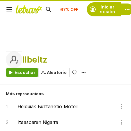
Suscríbete
Iniciar
sesión
Ilbeltz
Escuchar
Aleatorio
Más reproducidas
Helduiak Buztanetio Moteil
Itsasoaren Nigarra