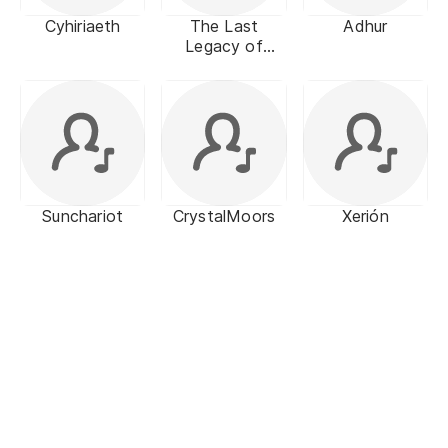
Cyhiriaeth
The Last
Adhur
Legacy of
Elagabal
Sunchariot
CrystalMoors
Xerión