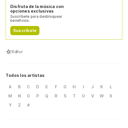
Disfruta de la música con
opciones exclusivas
Suscríbete para desbloquear
beneficios.
Suscríbete
I
Ildhur
Todos los artistas
A
B
C
D
E
F
G
H
I
J
K
L
M
N
O
P
Q
R
S
T
U
V
W
X
Y
Z
#