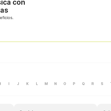
sica con
vas
ficios.
H
I
J
K
L
M
N
O
P
Q
R
S