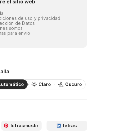
re el sitio web
da
iciones de uso y privacidad
ección de Datos
énes somos
as para envío
alla
Automático
Claro
Oscuro
letrasmusbr
letras