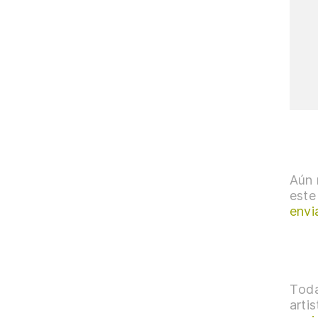
Aún 
este
envi
Toda
arti