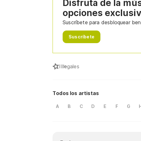
Disfruta de la mú
opciones exclusi
Suscríbete para desbloquear bene
Suscríbete
I
Illegales
Todos los artistas
A
B
C
D
E
F
G