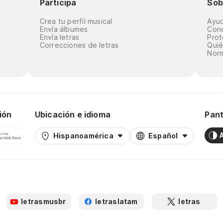
Participa
Sob
Crea tu perfil musical
Ayu
Envía álbumes
Cond
Envía letras
Prot
Correcciones de letras
Qui
Norm
ión
Ubicación e idioma
Pant
Hispanoamérica
Español
letrasmusbr
letraslatam
letras