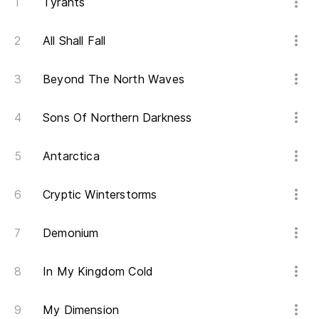
Tyrants
Lo
Va
All Shall Fall
De
Beyond The North Waves
Ga
Sons Of Northern Darkness
El
Antarctica
Or
Cryptic Winterstorms
Pr
Demonium
Sa
In My Kingdom Cold
Sa
My Dimension
Y 