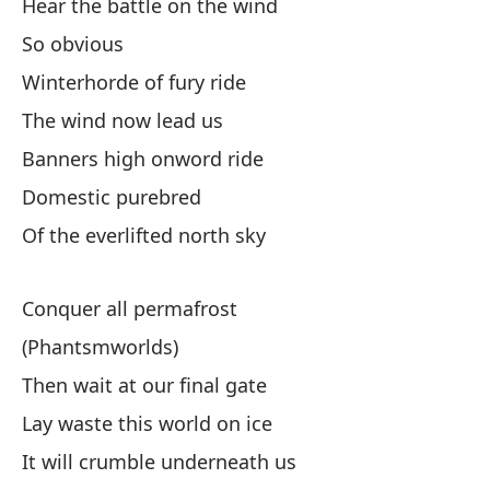
Hear the battle on the wind
So obvious
De
Winterhorde of fury ride
Le
The wind now lead us
Banners high onword ride
Domestic purebred
Of the everlifted north sky
Oc
Conquer all permafrost
Hi
(Phantsmworlds)
Do
Then wait at our final gate
Wh
Lay waste this world on ice
Al
It will crumble underneath us