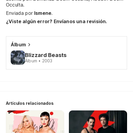
Occulta.
Ta
Enviada por
Ismene
.
¿Viste algún error? Envíanos una revisión.
Ho
Wi
Álbum
Blizzard Beasts
El
Álbum • 2003
Es
Ba
Do
Artículos relacionados
De
Of