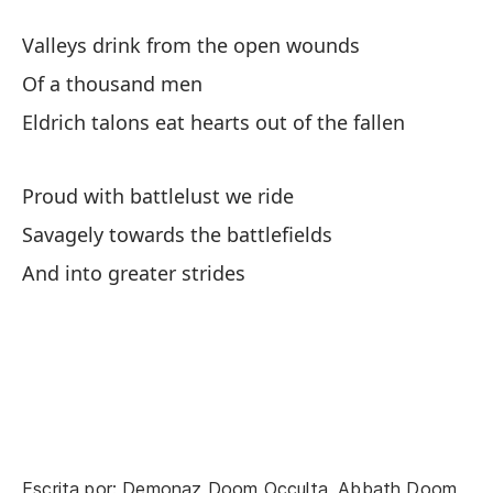
Av
Valleys drink from the open wounds
Vo
Of a thousand men
Eldrich talons eat hearts out of the fallen
Lo
Co
Proud with battlelust we ride
Savagely towards the battlefields
Wi
And into greater strides
Lo
Va
De
Es
He
Escrita por: Demonaz Doom Occulta, Abbath Doom