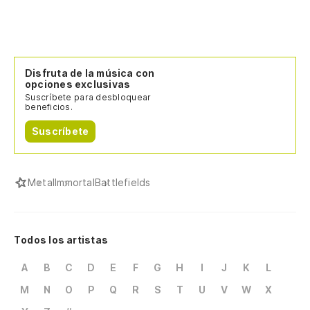
Disfruta de la música con
opciones exclusivas
Suscríbete para desbloquear
beneficios.
Suscríbete
Metal
Immortal
Battlefields
Todos los artistas
A
B
C
D
E
F
G
H
I
J
K
L
M
N
O
P
Q
R
S
T
U
V
W
X