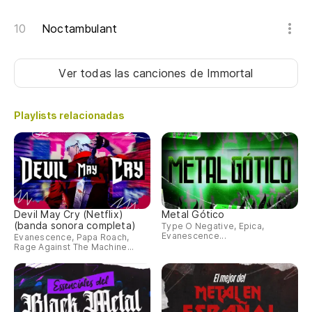
Noctambulant
Ver todas las canciones
de Immortal
Playlists relacionadas
Devil May Cry (Netflix)
Metal Gótico
(banda sonora completa)
Type O Negative, Epica,
Evanescence...
Evanescence, Papa Roach,
Rage Against The Machine...