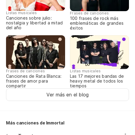
Listas musicales
Co
Frases de canciones
Canciones sobre julio:
100 frases de rock más
nostalgia y libertad a mitad
emblemáticas de grandes
Co
del año
éxitos
(M
Lu
Th
Frases de canciones
Listas musicales
Canciones de Rata Blanca:
Las 17 mejores bandas de
frases de amor para
heavy metal de todos los
Ar
compartir
tiempos
La
Ver más en el blog
Se
It
Más canciones de Immortal