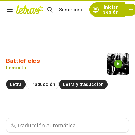
Iniciar
Suscríbete
sesión
Copiar fragmento
Copiar toda la letra
Battlefields
Practicar la pronunciación de
Immortal
Comentar sobre este fragmento
Letra
Traducción
Letra y traducción
Traducción automática