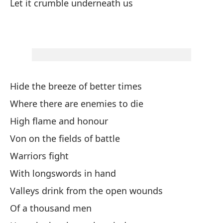
Let it crumble underneath us
Do
De
Hide the breeze of better times
Co
Where there are enemies to die
Co
High flame and honour
(M
Von on the fields of battle
Warriors fight
Lu
With longswords in hand
Th
Valleys drink from the open wounds
Ar
Of a thousand men
La