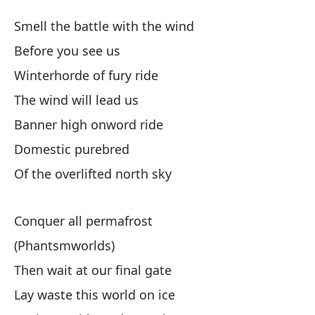
Ca
Smell the battle with the wind
Ba
Before you see us
Winterhorde of fury ride
Si
The wind will lead us
Sm
Banner high onword ride
An
Domestic purebred
Of the overlifted north sky
Ho
Wi
Conquer all permafrost
El
(Phantsmworlds)
Then wait at our final gate
Es
Lay waste this world on ice
Ba