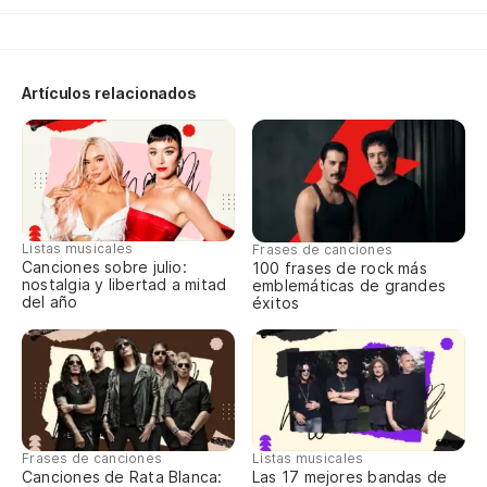
Po
Artículos relacionados
Ba
pá
Un
an
Do
Listas musicales
Frases de canciones
Canciones sobre julio:
100 frases de rock más
nostalgia y libertad a mitad
emblemáticas de grandes
Wh
del año
éxitos
Do
Wh
En
Frases de canciones
Listas musicales
En
Canciones de Rata Blanca:
Las 17 mejores bandas de