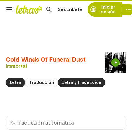
Iniciar
Suscríbete
sesión
Copiar fragmento
Copiar toda la letra
Cold Winds Of Funeral Dust
Practicar la pronunciación de
Immortal
Comentar sobre este fragmento
Letra
Traducción
Letra y traducción
Traducción automática