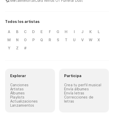
Metal
Immortal
Cold Winds Of Funeral Dust
Todos los artistas
A
B
C
D
E
F
G
H
I
J
K
L
M
N
O
P
Q
R
S
T
U
V
W
X
Y
Z
#
Explorar
Participa
Canciones
Crea tu perfil musical
Artistas
Envía álbumes
Álbumes
Envía letras
Playlists
Correcciones de
Actualizaciones
letras
Lanzamientos