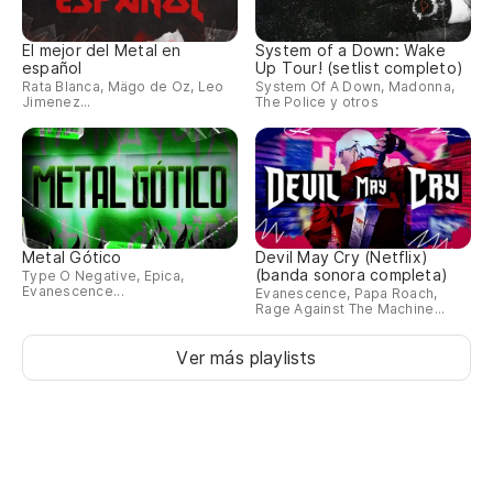
El mejor del Metal en
System of a Down: Wake
español
Up Tour! (setlist completo)
Rata Blanca, Mägo de Oz, Leo
System Of A Down, Madonna,
Jimenez...
The Police y otros
Metal Gótico
Devil May Cry (Netflix)
(banda sonora completa)
Type O Negative, Epica,
Evanescence...
Evanescence, Papa Roach,
Rage Against The Machine...
Ver más playlists