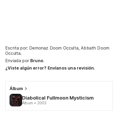
So
On
Escrita por: Demonaz Doom Occulta, Abbath Doom
Ca
Occulta.
no
Enviada por
Bruno
.
Ch
¿Viste algún error? Envíanos una revisión.
Et
Et
Álbum
Diabolical Fullmoon Mysticism
Po
Álbum • 2003
Fo