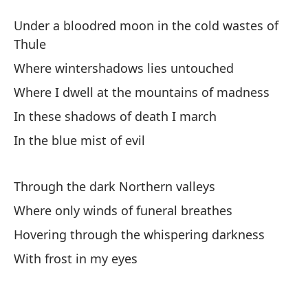
Fr
Under a bloodred moon in the cold wastes of
Co
Thule
Where wintershadows lies untouched
Ba
Where I dwell at the mountains of madness
pá
In these shadows of death I march
Un
In the blue mist of evil
Do
Wh
Through the dark Northern valleys
Where only winds of funeral breathes
Do
Hovering through the whispering darkness
Wh
With frost in my eyes
En
In