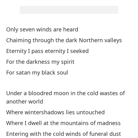
En
Only seven winds are heard
A 
Chaiming through the dark Northern valleys
Th
Eternity I pass eternity I seeked
Do
For the darkness my spirit
For satan my black soul
Wh
Fl
Under a bloodred moon in the cold wastes of
Ho
another world
Where wintershadows lies untouched
Co
Where I dwell at the mountains of madness
Entering with the cold winds of funeral dust