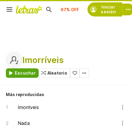
Suscríbete
Iniciar
sesión
Imorríveis
Escuchar
Aleatorio
Más reproducidas
Imorriveis
Nada