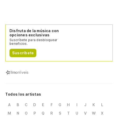
Disfruta de la música con
opciones exclusivas
Suscríbete para desbloquear
beneficios.
Suscríbete
I
Imorríveis
Todos los artistas
A
B
C
D
E
F
G
H
I
J
K
L
M
N
O
P
Q
R
S
T
U
V
W
X