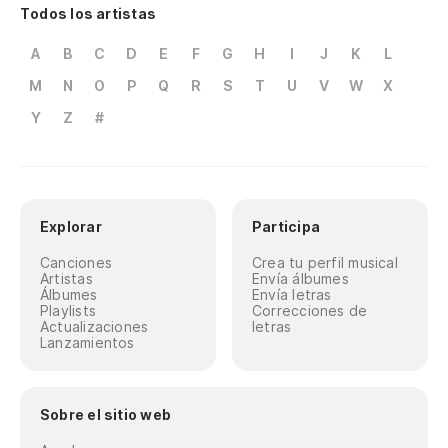
Todos los artistas
A
B
C
D
E
F
G
H
I
J
K
L
M
N
O
P
Q
R
S
T
U
V
W
X
Y
Z
#
Explorar
Participa
Canciones
Crea tu perfil musical
Artistas
Envía álbumes
Álbumes
Envía letras
Playlists
Correcciones de
Actualizaciones
letras
Lanzamientos
Sobre el sitio web