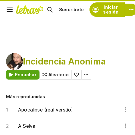
Iniciar
Suscríbete
sesión
Incidencia Anonima
Escuchar
Aleatorio
Más reproducidas
Apocalipse (real versão)
A Selva