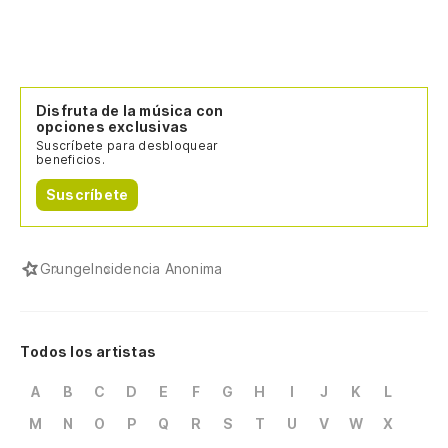
Disfruta de la música con
opciones exclusivas
Suscríbete para desbloquear
beneficios.
Suscríbete
Grunge
Incidencia Anonima
Todos los artistas
A
B
C
D
E
F
G
H
I
J
K
L
M
N
O
P
Q
R
S
T
U
V
W
X