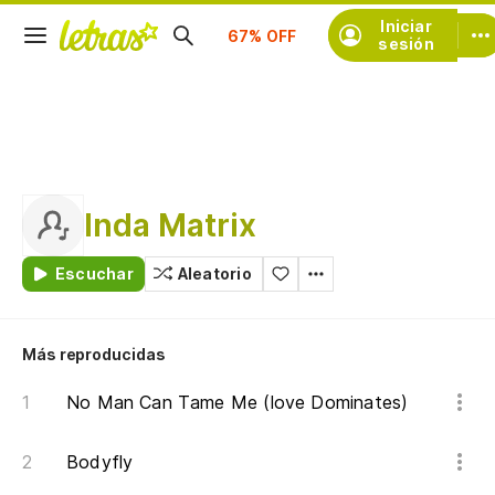
Suscríbete
Iniciar
sesión
Inda Matrix
Escuchar
Aleatorio
Más reproducidas
No Man Can Tame Me (love Dominates)
Bodyfly