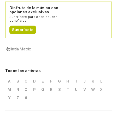
Disfruta de la música con
opciones exclusivas
Suscríbete para desbloquear
beneficios.
Suscríbete
I
Inda Matrix
Todos los artistas
A
B
C
D
E
F
G
H
I
J
K
L
M
N
O
P
Q
R
S
T
U
V
W
X
Y
Z
#