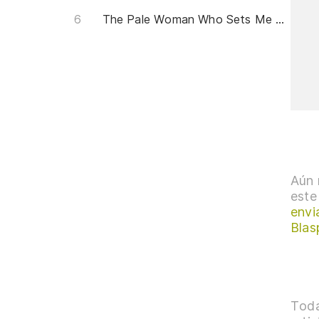
The Pale Woman Who Sets Me On Fire
Aún 
este
envi
Bla
Toda