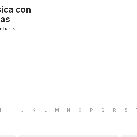
sica con
vas
ficios.
H
I
J
K
L
M
N
O
P
Q
R
S