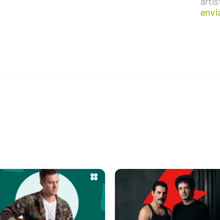
arti
envi