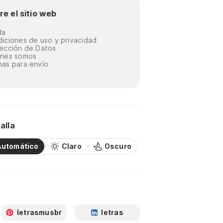
re el sitio web
da
iciones de uso y privacidad
ección de Datos
énes somos
as para envío
alla
Automático
Claro
Oscuro
letrasmusbr
letras