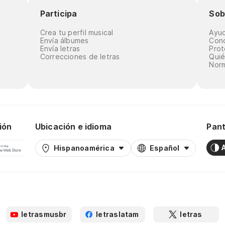
Participa
Sob
Crea tu perfil musical
Ayu
Envía álbumes
Cond
Envía letras
Prot
Correcciones de letras
Qui
Norm
ión
Ubicación e idioma
Pant
Hispanoamérica
Español
letrasmusbr
letraslatam
letras