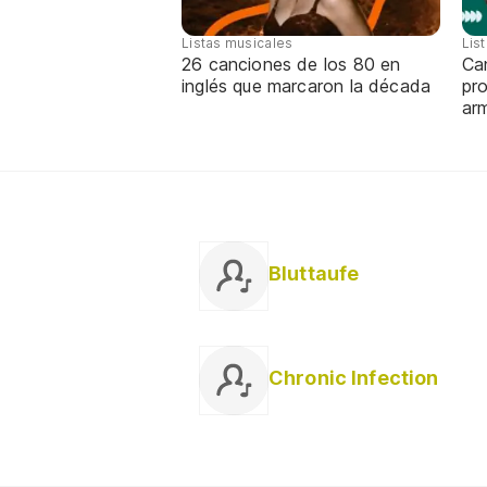
Listas musicales
Lis
26 canciones de los 80 en
Can
inglés que marcaron la década
pro
ar
Bluttaufe
Chronic Infection