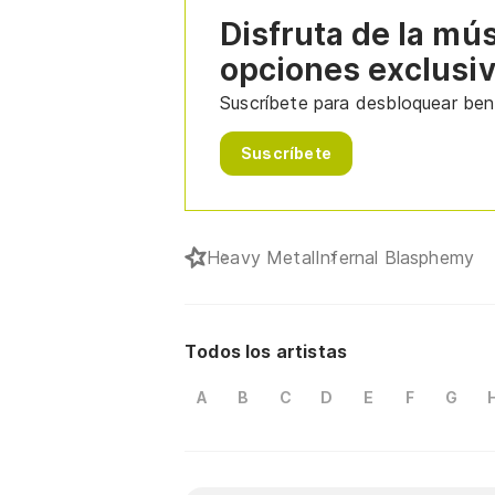
Disfruta de la mú
opciones exclusi
Suscríbete para desbloquear bene
Suscríbete
Heavy Metal
Infernal Blasphemy
Todos los artistas
A
B
C
D
E
F
G