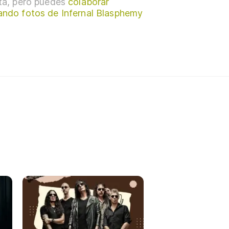
sta, pero puedes
colaborar
ando fotos de Infernal Blasphemy