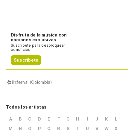
Disfruta de la música con
opciones exclusivas
Suscríbete para desbloquear
beneficios.
Suscríbete
I
Infernal (Colombia)
Todos los artistas
A
B
C
D
E
F
G
H
I
J
K
L
M
N
O
P
Q
R
S
T
U
V
W
X