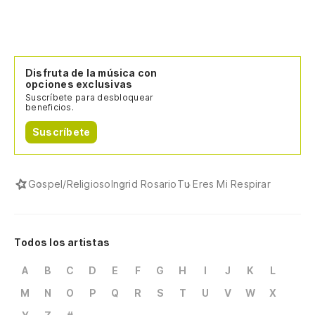
Disfruta de la música con
opciones exclusivas
Suscríbete para desbloquear
beneficios.
Suscríbete
Gospel/Religioso
Ingrid Rosario
Tu Eres Mi Respirar
Todos los artistas
A
B
C
D
E
F
G
H
I
J
K
L
M
N
O
P
Q
R
S
T
U
V
W
X