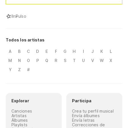
I
InPulso
Todos los artistas
A
B
C
D
E
F
G
H
I
J
K
L
M
N
O
P
Q
R
S
T
U
V
W
X
Y
Z
#
Explorar
Participa
Canciones
Crea tu perfil musical
Artistas
Envía álbumes
Álbumes
Envía letras
Playlists
Correcciones de