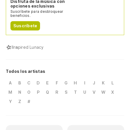
Disfruta de la música con
opciones exclusivas
Suscríbete para desbloquear
beneficios.
Suscríbete
I
Inspired Lunacy
Todos los artistas
A
B
C
D
E
F
G
H
I
J
K
L
M
N
O
P
Q
R
S
T
U
V
W
X
Y
Z
#