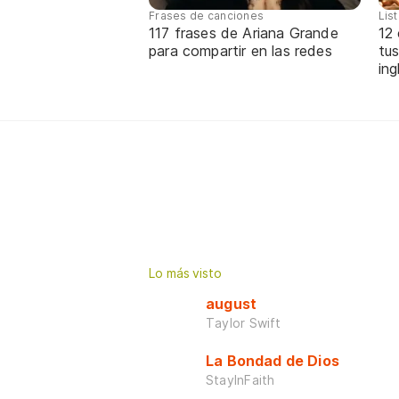
Frases de canciones
Lis
117 frases de Ariana Grande
12
para compartir en las redes
tus
ing
Lo más visto
august
Taylor Swift
La Bondad de Dios
StayInFaith