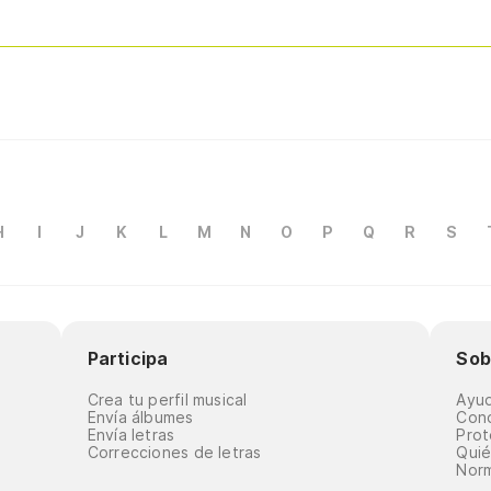
H
I
J
K
L
M
N
O
P
Q
R
S
Participa
Sob
Crea tu perfil musical
Ayu
Envía álbumes
Cond
Envía letras
Prot
Correcciones de letras
Qui
Norm