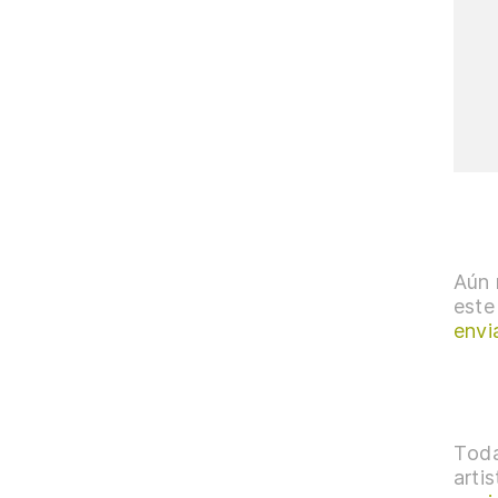
Aún 
este
envi
Toda
arti