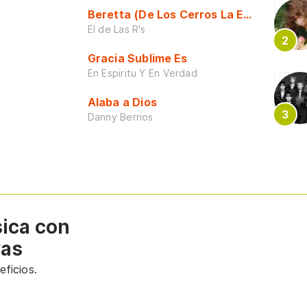
Beretta (De Los Cerros La Escuela)
El de Las R's
Gracia Sublime Es
En Espiritu Y En Verdad
Alaba a Dios
Danny Berrios
sica con
vas
ficios.