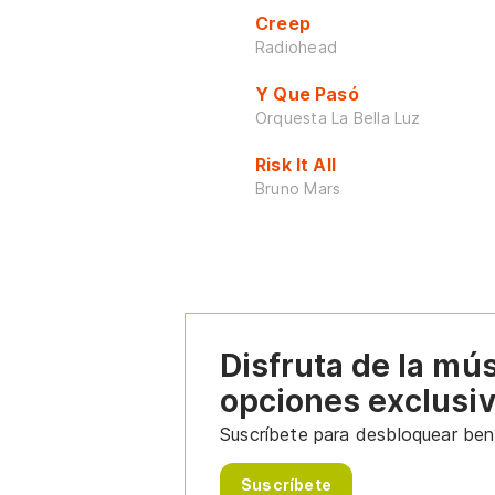
Creep
Radiohead
Y Que Pasó
Orquesta La Bella Luz
Risk It All
Bruno Mars
Disfruta de la mú
opciones exclusi
Suscríbete para desbloquear bene
Suscríbete