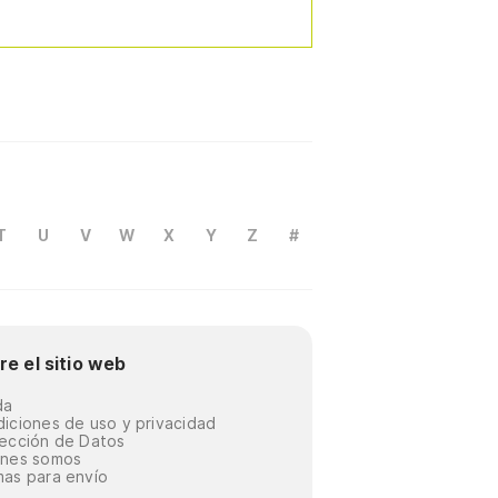
T
U
V
W
X
Y
Z
#
re el sitio web
da
iciones de uso y privacidad
ección de Datos
énes somos
as para envío