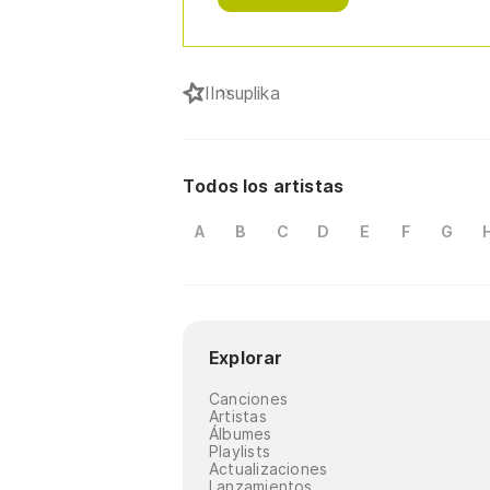
I
Insuplika
Todos los artistas
A
B
C
D
E
F
G
Explorar
Canciones
Artistas
Álbumes
Playlists
Actualizaciones
Lanzamientos