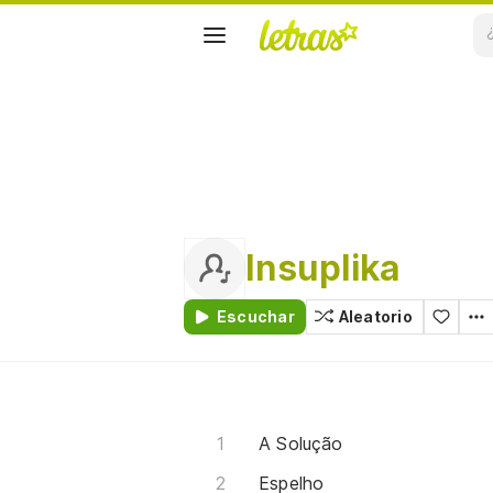
Insuplika
Escuchar
Aleatorio
A Solução
Espelho