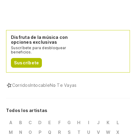
Disfruta de la música con
opciones exclusivas
Suscríbete para desbloquear
beneficios.
Suscríbete
Corridos
Intocable
No Te Vayas
Todos los artistas
A
B
C
D
E
F
G
H
I
J
K
L
M
N
O
P
Q
R
S
T
U
V
W
X