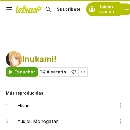
Iniciar
Suscríbete
sesión
Inukami!
Escuchar
Aleatorio
Más reproducidas
Hikari
Yuujou Monogatari