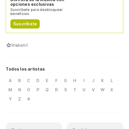
opciones exclusivas
Suscríbete para desbloquear
beneficios.
Suscríbete
I
Inukami!
Todos los artistas
A
B
C
D
E
F
G
H
I
J
K
L
M
N
O
P
Q
R
S
T
U
V
W
X
Y
Z
#