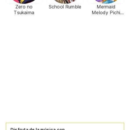
Zero no
School Rumble
Mermaid
Tsukaima
Melody Pichi
Pichi Pitch (マー
メイドメロディ
ーぴちぴちピッ
チ)
Disfruta de la música con