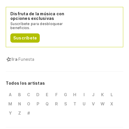
Disfruta de la música con
opciones exclusivas
Suscríbete para desbloquear
beneficios.
Suscríbete
I
Ira Funesta
Todos los artistas
A
B
C
D
E
F
G
H
I
J
K
L
M
N
O
P
Q
R
S
T
U
V
W
X
Y
Z
#