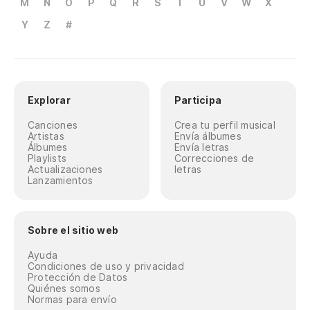
M
N
O
P
Q
R
S
T
U
V
W
X
Y
Z
#
Explorar
Participa
Canciones
Crea tu perfil musical
Artistas
Envía álbumes
Álbumes
Envía letras
Playlists
Correcciones de
Actualizaciones
letras
Lanzamientos
Sobre el sitio web
Ayuda
Condiciones de uso y privacidad
Protección de Datos
Quiénes somos
Normas para envío