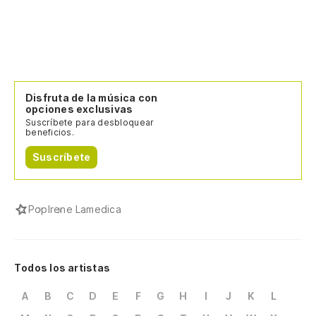
Disfruta de la música con
opciones exclusivas
Suscríbete para desbloquear
beneficios.
Suscríbete
Pop
Irene Lamedica
Todos los artistas
A
B
C
D
E
F
G
H
I
J
K
L