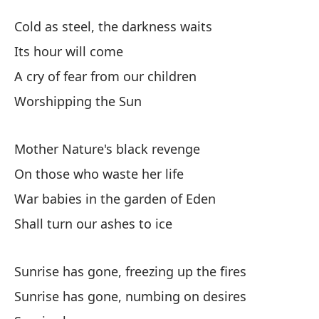
Ec
Cold as steel, the darkness waits
To
Its hour will come
A cry of fear from our children
Fr
Worshipping the Sun
Co
Su
Mother Nature's black revenge
On those who waste her life
Un
War babies in the garden of Eden
A 
Shall turn our ashes to ice
Ad
Sunrise has gone, freezing up the fires
Sunrise has gone, numbing on desires
La