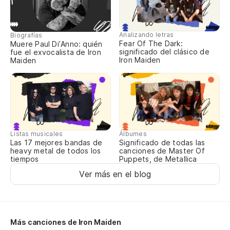
Ya
to
Analizando letras
Biografías
Fear Of The Dark:
Muere Paul Di’Anno: quién
Yo
significado del clásico de
fue el exvocalista de Iron
Iron Maiden
Maiden
"¿
"I
Af
Listas musicales
Álbumes
Cl
Las 17 mejores bandas de
Significado de todas las
heavy metal de todos los
canciones de Master Of
tiempos
Puppets, de Metallica
Lo
Ver más en el blog
Th
At
Más canciones de Iron Maiden