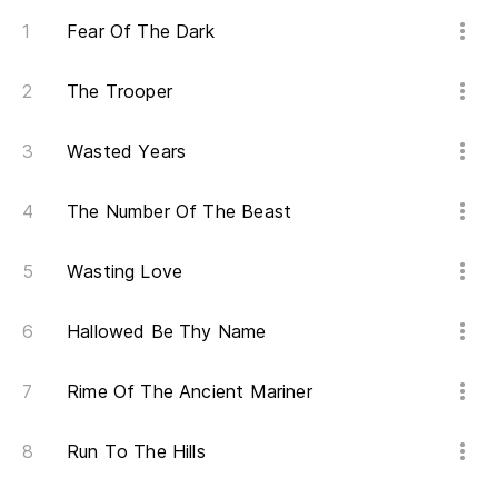
mi
Fear Of The Dark
Go
The Trooper
Le
Th
Wasted Years
Pa
The Number Of The Beast
To
Wasting Love
No
Hallowed Be Thy Name
It
Rime Of The Ancient Mariner
Run To The Hills