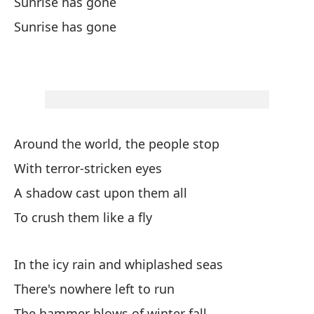
Sunrise has gone
Mo
Sunrise has gone
So
On
Be
Wa
Around the world, the people stop
Co
With terror-stricken eyes
Sh
A shadow cast upon them all
To crush them like a fly
El
Su
In the icy rain and whiplashed seas
There's nowhere left to run
El
de
The hammer blows of winter fall