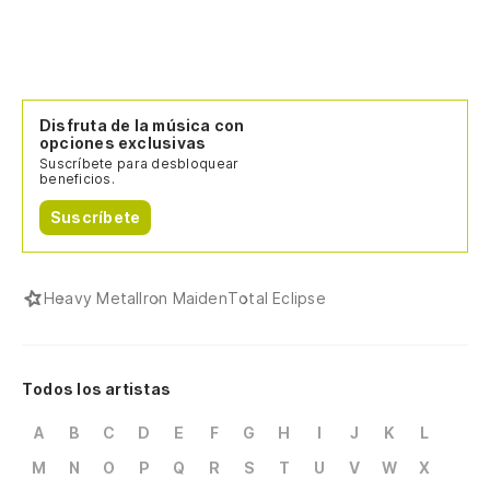
Disfruta de la música con
opciones exclusivas
Suscríbete para desbloquear
beneficios.
Suscríbete
Heavy Metal
Iron Maiden
Total Eclipse
Todos los artistas
A
B
C
D
E
F
G
H
I
J
K
L
M
N
O
P
Q
R
S
T
U
V
W
X