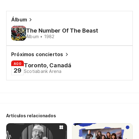
C
Álbum
El
The Number Of The Beast
Álbum • 1982
Su
El
Próximos conciertos
de
AGO
Toronto, Canadá
29
Scotiabank Arena
Su
En
Ar
Artículos relacionados
Po
Fo