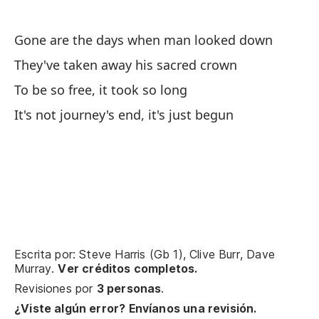
Un
A 
Gone are the days when man looked down
They've taken away his sacred crown
Pa
To be so free, it took so long
To
It's not journey's end, it's just begun
Ba
In
Ya
Th
Escrita por: Steve Harris (Gb 1), Clive Burr, Dave
Lo
Murray.
Ver créditos completos.
Revisiones por
3 personas
.
Th
¿Viste algún error? Envíanos una revisión.