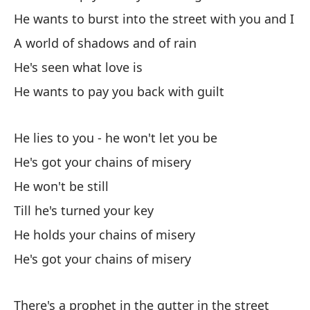
He wants to burst into the street with you and I
Ha
A world of shadows and of rain
Th
He's seen what love is
A 
He wants to pay you back with guilt
He
He lies to you - he won't let you be
Él
He's got your chains of misery
He
He won't be still
Un
Till he's turned your key
A 
He holds your chains of misery
He's got your chains of misery
Él
Él
There's a prophet in the gutter in the street