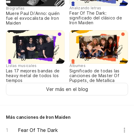
Só
Analizando letras
Biografías
co
Fear Of The Dark:
Muere Paul Di’Anno: quién
significado del clásico de
fue el exvocalista de Iron
It
Iron Maiden
Maiden
Es
Él
Listas musicales
Álbumes
He
Las 17 mejores bandas de
Significado de todas las
heavy metal de todos los
canciones de Master Of
tiempos
Puppets, de Metallica
Él
Ver más en el blog
He
Él
Más canciones de Iron Maiden
Ha
Fear Of The Dark