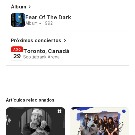
He
Álbum
Fear Of The Dark
Él
Álbum • 1992
He
Próximos conciertos
Él
AGO
Toronto, Canadá
29
Scotiabank Arena
Ha
Él
He
Artículos relacionados
Él
He