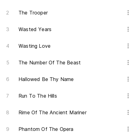
Él
The Trooper
He
Wasted Years
Él
Wasting Love
He
The Number Of The Beast
Él
Hallowed Be Thy Name
He
Él
Run To The Hills
He
Rime Of The Ancient Mariner
Él
Phantom Of The Opera