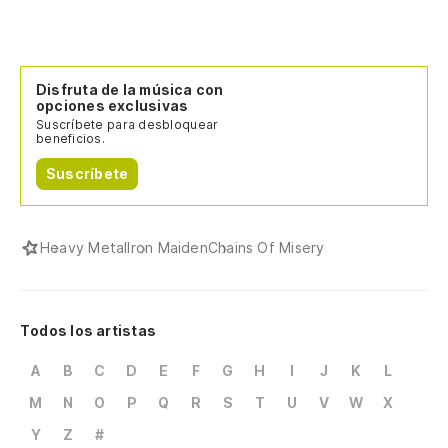
Disfruta de la música con
opciones exclusivas
Suscríbete para desbloquear
beneficios.
Suscríbete
Heavy Metal
Iron Maiden
Chains Of Misery
Todos los artistas
A
B
C
D
E
F
G
H
I
J
K
L
M
N
O
P
Q
R
S
T
U
V
W
X
Y
Z
#