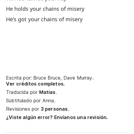
He holds your chains of misery
Él
He's got your chains of misery
He
Él
Ha
Él
Escrita por: Bruce Bruce, Dave Murray.
He
Ver créditos completos.
Traducida por
Matias
.
Él
Subtitulado por
Anna
.
He
Revisiones por
3 personas
.
¿Viste algún error? Envíanos una revisión.
Él