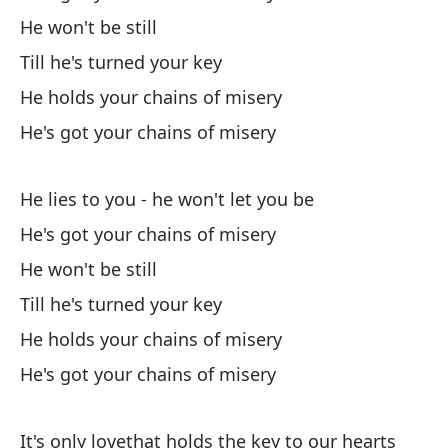
Él
He won't be still
He
Till he's turned your key
He holds your chains of misery
Ha
He's got your chains of misery
Th
He lies to you - he won't let you be
Él
He's got your chains of misery
Y 
He won't be still
Till he's turned your key
Él
He holds your chains of misery
He
He's got your chains of misery
Oj
It's only lovethat holds the key to our hearts