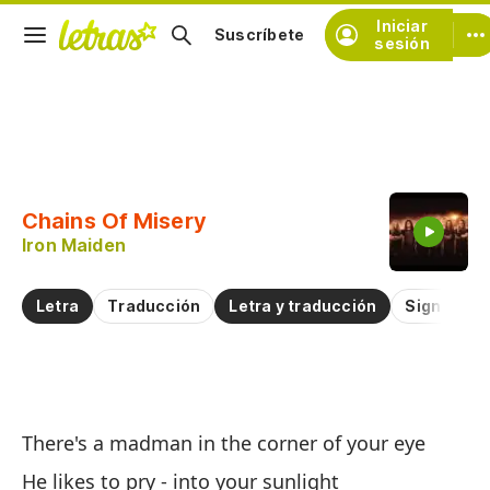
Iniciar
Suscríbete
sesión
Copiar fragmento
Copiar toda la letra
Chains Of Misery
Practicar la pronunciación de
Iron Maiden
Comentar sobre este fragmento
Letra
Traducción
Letra y traducción
Significad
Ca
There's a madman in the corner of your eye
Ch
He likes to pry - into your sunlight