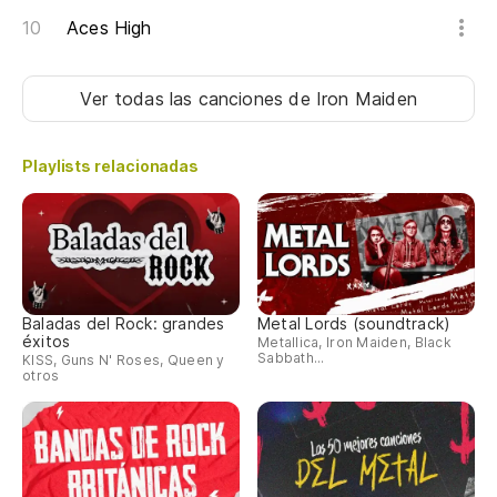
Ha
Aces High
Él
Ver todas las canciones
de Iron Maiden
He
Playlists relacionadas
Él
He
Baladas del Rock: grandes
Metal Lords (soundtrack)
éxitos
Metallica, Iron Maiden, Black
Sabbath...
KISS, Guns N' Roses, Queen y
otros