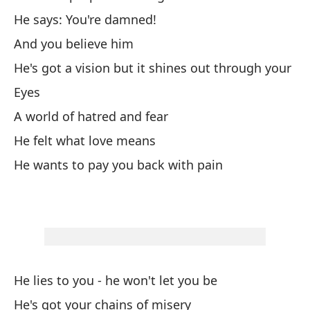
He
He says: You're damned!
And you believe him
Él
He's got a vision but it shines out through your
He
Eyes
A world of hatred and fear
Él
He felt what love means
He
He wants to pay you back with pain
Él
Ha
Él
He lies to you - he won't let you be
He
He's got your chains of misery