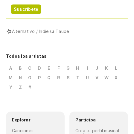
Suscríbete
Alternativo / Indie
Isa Taube
Todos los artistas
A
B
C
D
E
F
G
H
I
J
K
L
M
N
O
P
Q
R
S
T
U
V
W
X
Y
Z
#
Explorar
Participa
Canciones
Crea tu perfil musical