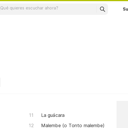
Su
La guácara
Malembe (o Tonto malembe)