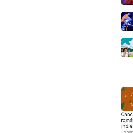
Canc
romá
Indie
Johnn