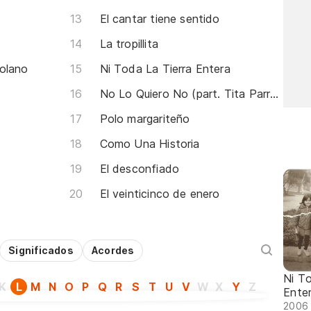
El cantar tiene sentido
La tropillita
olano
Ni Toda La Tierra Entera
No Lo Quiero No (part. Tita Parra, Javiera Parra, Milena, Tati Penna y Cecilia Echeñique)
Polo margariteño
Como Una Historia
El desconfiado
El veinticinco de enero
Significados
Acordes
Ni To
K
L
M
N
O
P
Q
R
S
T
U
V
W
X
Y
Z
Ente
2006 