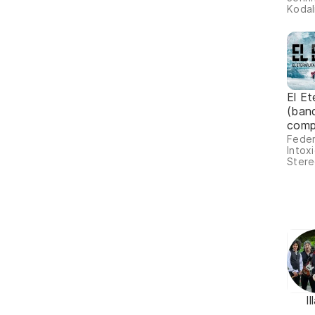
Kodal
El Et
(ban
comp
Feder
Intox
Stere
Il