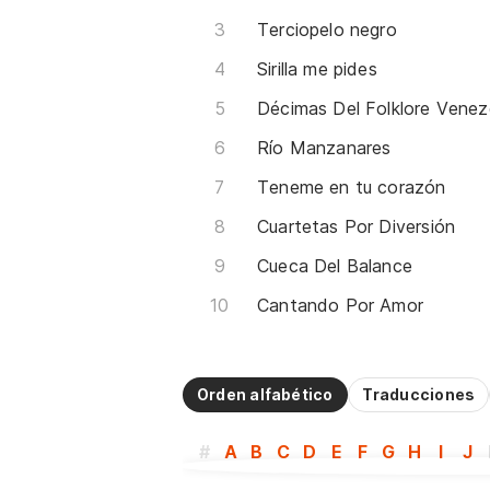
Terciopelo negro
Sirilla me pides
Décimas Del Folklore Venez
Río Manzanares
Teneme en tu corazón
Cuartetas Por Diversión
Cueca Del Balance
Cantando Por Amor
Orden alfabético
Traducciones
#
A
B
C
D
E
F
G
H
I
J