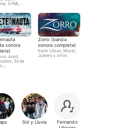
ine, SYML...
ernauta
Zorro (banda
da sonora
sonora completa)
leta)
Keith Urban, Morat,
Juanes y otros
ico Jusid,
icados, Soda
o...
lapu
Sol y Lluvia
Fernando
Ubiergo