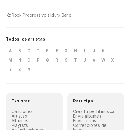
Rock Progressivo
Isildurs Bane
Todos los artistas
A
B
C
D
E
F
G
H
I
J
K
L
M
N
O
P
Q
R
S
T
U
V
W
X
Y
Z
#
Explorar
Participa
Canciones
Crea tu perfil musical
Artistas
Envía álbumes
Álbumes
Envía letras
Playlists
Correcciones de
Actualizaciones
letras