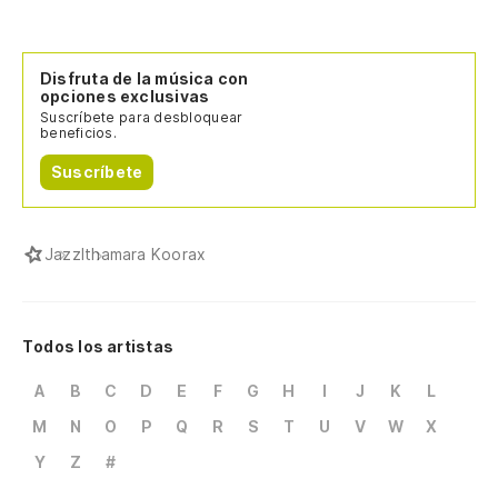
Disfruta de la música con
opciones exclusivas
Suscríbete para desbloquear
beneficios.
Suscríbete
Jazz
Ithamara Koorax
Todos los artistas
A
B
C
D
E
F
G
H
I
J
K
L
M
N
O
P
Q
R
S
T
U
V
W
X
Y
Z
#