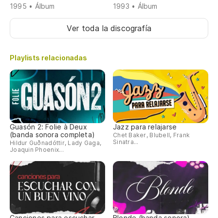
1995 • Álbum
1993 • Álbum
Ver toda la discografía
Playlists relacionadas
Guasón 2: Folie à Deux
Jazz para relajarse
(banda sonora completa)
Chet Baker, Blubell, Frank
Sinatra...
Hildur Guðnadóttir, Lady Gaga,
Joaquin Phoenix...
Canciones para escuchar
Blonde (banda sonora)