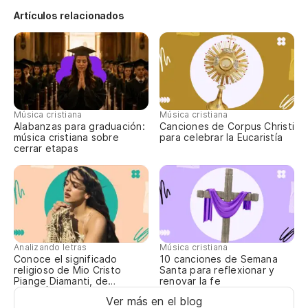
Artículos relacionados
Co
Él
Música cristiana
Música cristiana
Él
Alabanzas para graduación:
Canciones de Corpus Christi
música cristiana sobre
para celebrar la Eucaristía
cerrar etapas
Gi
Y 
Analizando letras
Música cristiana
No
Conoce el significado
10 canciones de Semana
religioso de Mio Cristo
Santa para reflexionar y
Piange Diamanti, de
renovar la fe
Do
ROSALÍA
Ver más en el blog