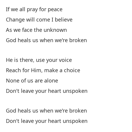
Ni
If we all pray for peace
No
Change will come I believe
No
As we face the unknown
Do
God heals us when we're broken
Di
He is there, use your voice
Go
Reach for Him, make a choice
None of us are alone
No
Don't leave your heart unspoken
Do
God heals us when we're broken
Re
Don't leave your heart unspoken
I 