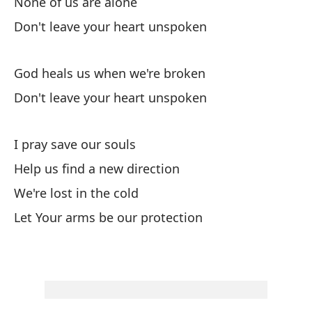
None of us are alone
El
Don't leave your heart unspoken
A 
God heals us when we're broken
de
Don't leave your heart unspoken
As
Di
I pray save our souls
Go
Help us find a new direction
We're lost in the cold
Él
Let Your arms be our protection
Al
Re