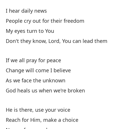
Si
I hear daily news
U
People cry out for their freedom
My eyes turn to You
Es
Don't they know, Lord, You can lead them
La
If we all pray for peace
Pe
Change will come I believe
Mi
As we face the unknown
God heals us when we're broken
¿N
Do
He is there, use your voice
Reach for Him, make a choice
Si