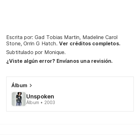
No
Do
Escrita por: Gad Tobias Martin, Madeline Carol
Di
Stone, Orrin G Hatch.
Ver créditos completos.
Subtitulado por
Monique
.
Go
¿Viste algún error? Envíanos una revisión.
No
Do
Álbum
Unspoken
Fu
Álbum • 2003
A 
Él