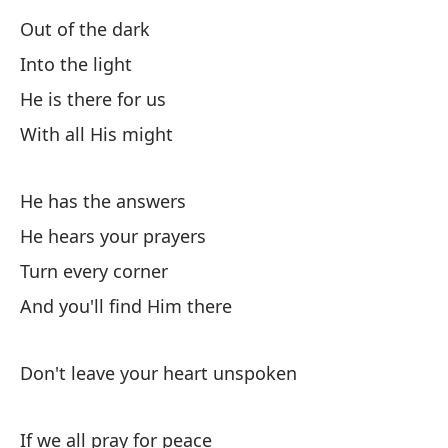
Ay
Out of the dark
He
Into the light
He is there for us
Es
With all His might
De
Le
He has the answers
He hears your prayers
Turn every corner
And you'll find Him there
Si
Don't leave your heart unspoken
El
If we all pray for peace