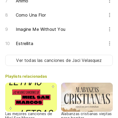
Animo
Re
Como Una Flor
Ni
No
Imagine Me Without You
No
Estrellita
Do
Ver todas las canciones
de Jaci Velasquez
Di
Go
Playlists relacionadas
No
Do
Las mejores canciones de
Alabanzas cristianas viejitas
Miel San Marcos
pero bonitas