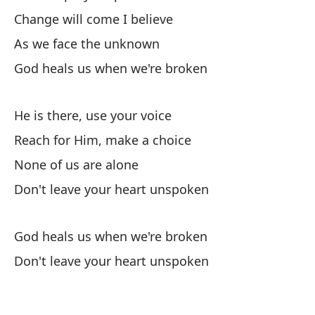
Change will come I believe
A 
de
As we face the unknown
God heals us when we're broken
As
Di
He is there, use your voice
Go
Reach for Him, make a choice
None of us are alone
Él
Don't leave your heart unspoken
Al
God heals us when we're broken
Re
Don't leave your heart unspoken
Ni
No