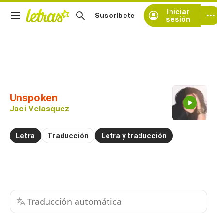
Iniciar
Suscríbete
sesión
Copiar fragmento
Copiar toda la letra
Unspoken
Practicar la pronunciación de
Jaci Velasquez
Comentar sobre este fragmento
Letra
Traducción
Letra y traducción
Traducción automática