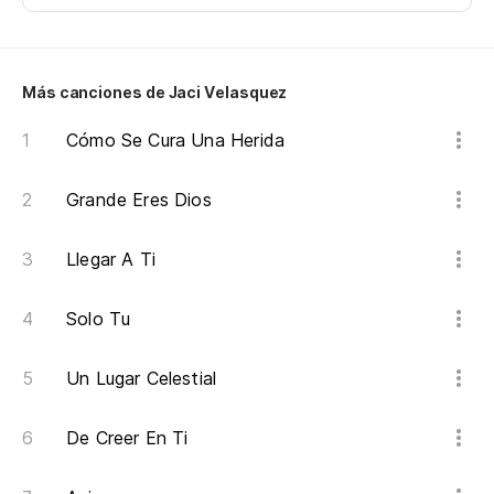
Si
Más canciones de Jaci Velasquez
El
Cómo Se Cura Una Herida
A 
de
Grande Eres Dios
As
Llegar A Ti
Di
Solo Tu
Go
Un Lugar Celestial
Él
De Creer En Ti
Al