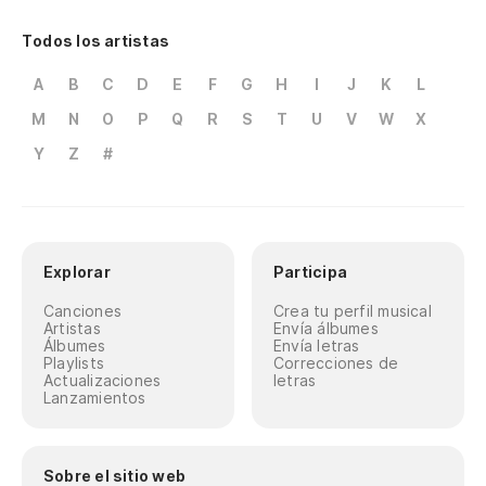
Todos los artistas
A
B
C
D
E
F
G
H
I
J
K
L
M
N
O
P
Q
R
S
T
U
V
W
X
Y
Z
#
Explorar
Participa
Canciones
Crea tu perfil musical
Artistas
Envía álbumes
Álbumes
Envía letras
Playlists
Correcciones de
Actualizaciones
letras
Lanzamientos
Sobre el sitio web